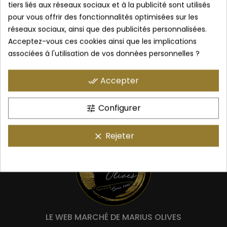
tiers liés aux réseaux sociaux et à la publicité sont utilisés
actuellement vide.
pour vous offrir des fonctionnalités optimisées sur les
réseaux sociaux, ainsi que des publicités personnalisées.
Avant de procéder au paiement, vous devez ajouter certains
Acceptez-vous ces cookies ainsi que les implications
produits à votre panier.
associées à l'utilisation de vos données personnelles ?
Accepter
done_all
Continuer Mes Achats
Configurer
tune
Rejeter
clear
LE WEB MARCHÉ DE MARIUS OLIVES